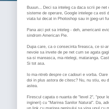
Buuun... Deci sa inteleg ca daca scrii pe net
sisteme de operare, Google intelege ca esti d
viata lui decat in Photoshop sau in jpeg-uri f
Pana aici pot sa inteleg - deh, americanii evide
sindrom American Pie.
Dupa care, ca o consecinta fireasca, ce si-ar
nevoie sa invete de pe net cum se agata gagic
sa-si mareasca, ma-ntelegi, mataranga. Cast
Si tot asa.
Io ma-ntreb despre ce cadouri e vorba. Oare 
doi in plus astora de citesc? Nu, nu stiu, eu 
astea.
Firescul capata o nuanta de "level 2", ''pour 
ingineri) cu "Marirea Sanilor Natural". Da, a
un link cu marirea penisului sa vina unul cu 