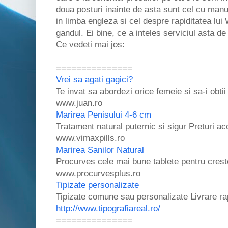
doua posturi inainte de asta sunt cel cu manu
in limba engleza si cel despre rapiditatea lui
gandul. Ei bine, ce a inteles serviciul asta d
Ce vedeti mai jos:
===============
Vrei sa agati gagici?
Te invat sa abordezi orice femeie si sa-i obti
www.juan.ro
Marirea Penisului 4-6 cm
Tratament natural puternic si sigur Preturi ac
www.vimaxpills.ro
Marirea Sanilor Natural
Procurves cele mai bune tablete pentru creste
www.procurvesplus.ro
Tipizate personalizate
Tipizate comune sau personalizate Livrare rap
http://www.tipografiareal.ro/
===============