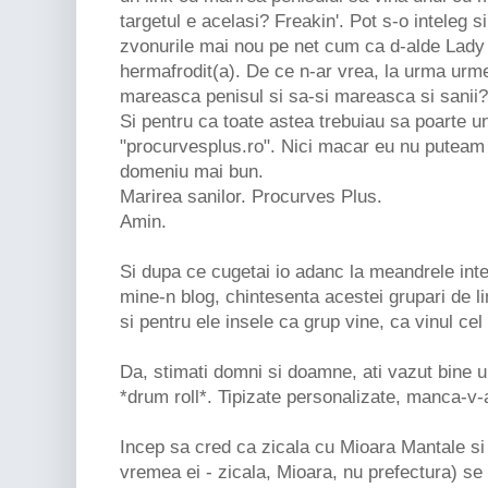
targetul e acelasi? Freakin'. Pot s-o inteleg 
zvonurile mai nou pe net cum ca d-alde Lady G
hermafrodit(a). De ce n-ar vrea, la urma urme
mareasca penisul si sa-si mareasca si sanii
Si pentru ca toate astea trebuiau sa poarte un
"procurvesplus.ro". Nici macar eu nu putea
domeniu mai bun.
Marirea sanilor. Procurves Plus.
Amin.
Si dupa ce cugetai io adanc la meandrele inte
mine-n blog, chintesenta acestei grupari de li
si pentru ele insele ca grup vine, ca vinul cel
Da, stimati domni si doamne, ati vazut bine ure
*drum roll*. Tipizate personalizate, manca-v-
Incep sa cred ca zicala cu Mioara Mantale si
vremea ei - zicala, Mioara, nu prefectura) se 