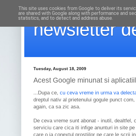
This site uses cookies from Google to deliver its servi
are shared with Google along with performance and secu
statistics, and to detect and address abuse.
newsletter de
Tuesday, August 18, 2009
Acest Google minunat si aplicatii
...Dupa ce,
cu ceva vreme in urma va delec
dreptul nativ al prietenului gogule punct com
again, ca sa zic asa.
De ceva vreme sunt abonat - inutil, dealtfel, 
serviciu care cica iti infige anunturi in site p
care o ia conextul prostiilor pe care le scrii i